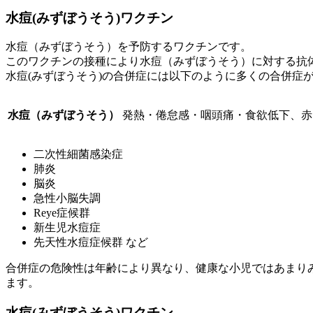
水痘(みずぼうそう)ワクチン
水痘（みずぼうそう）を予防するワクチンです。
このワクチンの接種により水痘（みずぼうそう）に対する抗
水痘(みずぼうそう)の合併症には以下のように多くの合併症
水痘（みずぼうそう）
発熱・倦怠感・咽頭痛・食欲低下、赤
二次性細菌感染症
肺炎
脳炎
急性小脳失調
Reye症候群
新生児水痘症
先天性水痘症候群 など
合併症の危険性は年齢により異なり、健康な小児ではあまりみ
ます。
水痘(みずぼうそう)ワクチン