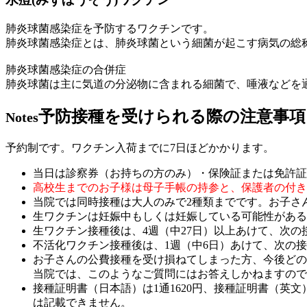
肺炎球菌感染症を予防するワクチンです。
肺炎球菌感染症とは、肺炎球菌という細菌が起こす病気の総
肺炎球菌感染症の合併症
肺炎球菌は主に気道の分泌物に含まれる細菌で、唾液などを
予防接種を受けられる際の注意事項
Notes
予約制です。ワクチン入荷までに7日ほどかかります。
当日は診察券（お持ちの方のみ）・保険証または免許証
高校生までのお子様は母子手帳の持参と、保護者の付き
当院では同時接種は大人のみで2種類までです。お子さ
生ワクチンは妊娠中もしくは妊娠している可能性がある
生ワクチン接種後は、4週（中27日）以上あけて、次の
不活化ワクチン接種後は、1週（中6日）あけて、次の
お子さんの公費接種を受け損ねてしまった方、今後どの
当院では、このようなご質問にはお答えしかねますので
接種証明書（日本語）は1通1620円、接種証明書（英文
は記載できません。