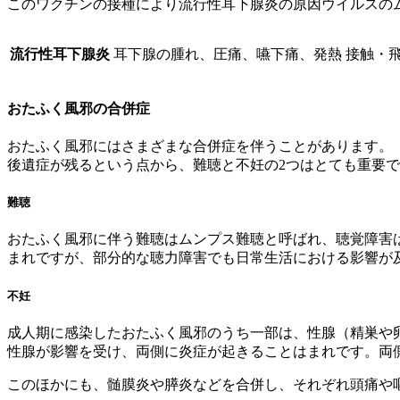
このワクチンの接種により流行性耳下腺炎の原因ウイルスの
流行性耳下腺炎
耳下腺の腫れ、圧痛、嚥下痛、発熱
接触・
おたふく風邪の合併症
おたふく風邪にはさまざまな合併症を伴うことがあります。
後遺症が残るという点から、難聴と不妊の2つはとても重要
難聴
おたふく風邪に伴う難聴はムンプス難聴と呼ばれ、聴覚障害
まれですが、部分的な聴力障害でも日常生活における影響が
不妊
成人期に感染したおたふく風邪のうち一部は、性腺（精巣や
性腺が影響を受け、両側に炎症が起きることはまれです。両
このほかにも、髄膜炎や膵炎などを合併し、それぞれ頭痛や