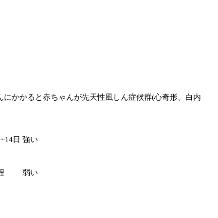
んにかかると赤ちゃんが先天性風しん症候群(心奇形、白内
日~14日
強い
程
弱い