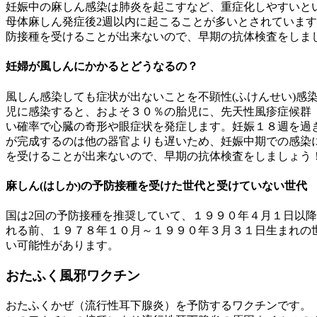
妊娠中の麻しん感染は肺炎を起こすなど、重症化しやすいとい
母体麻しん発症後2週以内に起こることが多いとされていま
防接種を受けることが出来ないので、早期の抗体検査をしま
妊婦が風しんにかかるとどうなるの？
風しん感染しても症状が出ないことを不顕性(ふけんせい)感
児に感染すると、およそ３０％の胎児に、先天性風疹症候群
い確率で心臓の奇形や眼症状を発症します。妊娠１８週を過
が完成するのは他の器官よりも遅いため、妊娠中期での感染
を受けることが出来ないので、早期の抗体検査をしましょう
麻しん(はしか)の予防接種を受けた世代と受けていない世代
国は2回の予防接種を推奨していて、１９９０年４月１日以
れる前、１９７８年１０月～１９９０年３月３１日生まれの
い可能性があります。
おたふく風邪ワクチン
おたふくかぜ（流行性耳下腺炎）を予防するワクチンです。