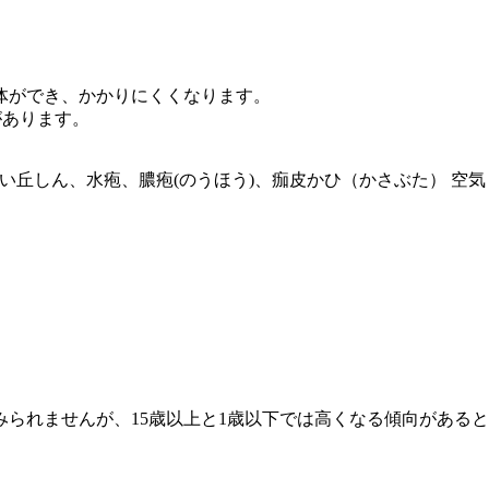
体ができ、かかりにくくなります。
があります。
い丘しん、水疱、膿疱(のうほう)、痂皮かひ（かさぶた）
空気
られませんが、15歳以上と1歳以下では高くなる傾向がある