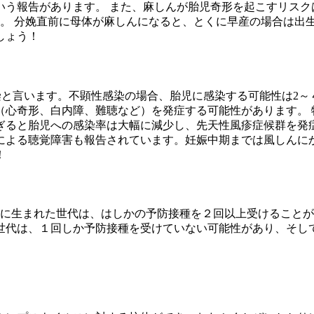
う報告があります。 また、麻しんが胎児奇形を起こすリスクは
す。 分娩直前に母体が麻しんになると、とくに早産の場合は出
しょう！
染と言います。不顕性感染の場合、胎児に感染する可能性は2～
（心奇形、白内障、難聴など）を発症する可能性があります。 
ぎると胎児への感染率は大幅に減少し、先天性風疹症候群を発症
による聴覚障害も報告されています。妊娠中期までは風しんにか
！
降に生まれた世代は、はしかの予防接種を２回以上受けることが
世代は、１回しか予防接種を受けていない可能性があり、そし