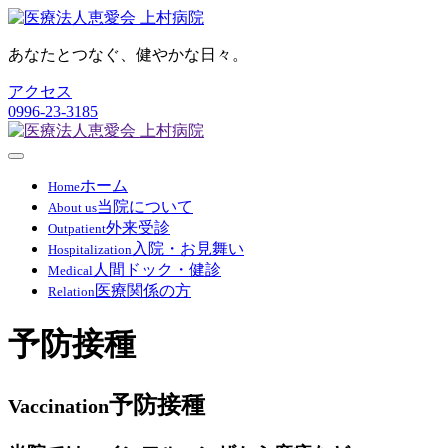
あなたとつなぐ、健やかな日々。
アクセス
0996-23-3185
ホーム
Home
当院について
About us
外来受診
Outpatient
入院・お見舞い
Hospitalization
人間ドック・健診
Medical
医療関係の方
Relation
予防接種
予防接種
Vaccination